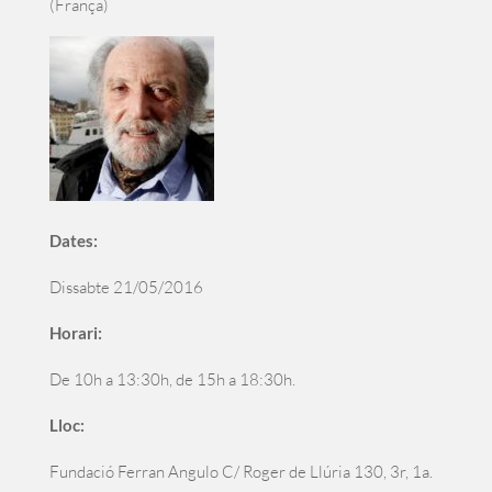
(França)
Dates:
Dissabte 21/05/2016
Horari:
De 10h a 13:30h, de 15h a 18:30h.
Lloc:
Fundació Ferran Angulo C/ Roger de Llúria 130, 3r, 1a.