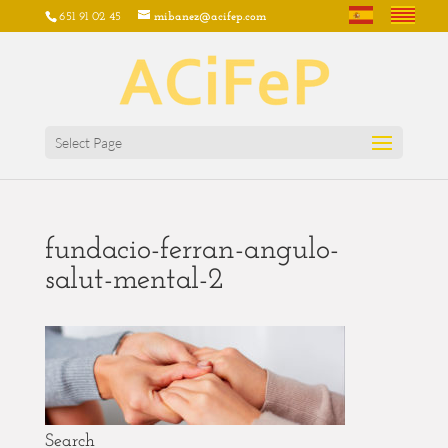
651 91 02 45
mibanez@acifep.com
Select Page
fundacio-ferran-angulo-
salut-mental-2
Search