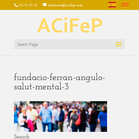
651 91 02 45
mibanez@acifep.com
Select Page
fundacio-ferran-angulo-
salut-mental-3
Search