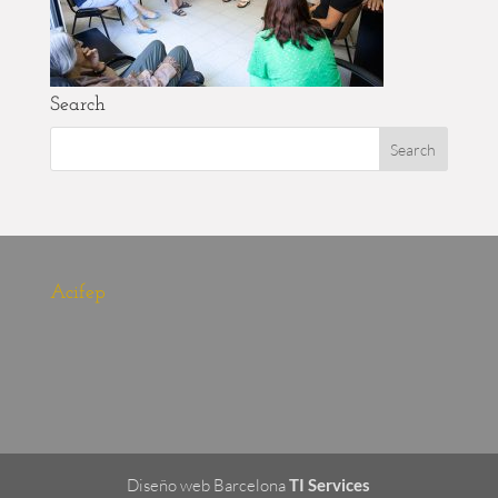
Search
Acifep
Diseño web Barcelona
TI Services