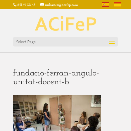
651 91 02 45
mibanez@acifep.com
Select Page
fundacio-ferran-angulo-
unitat-docent-b